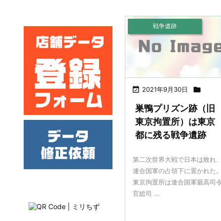
戦争遺跡

2021年9月30日

巣鴨プリズン跡（旧
東京拘置所）は東京
都に残る戦争遺跡
第二次世界大戦で日本は敗れ
連合国軍の占領下に置かれた
東京拘置所は連合国軍最高司
官総司 ...