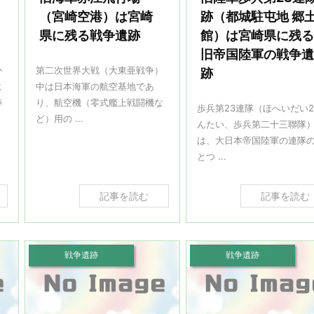
（宮崎空港）は宮崎
跡（都城駐屯地 郷
県に残る戦争遺跡
館）は宮崎県に残
旧帝国陸軍の戦争
か
第二次世界大戦（大東亜戦争）
跡
に
中は日本海軍の航空基地であ
跡
り、航空機（零式艦上戦闘機な
歩兵第23連隊（ほへいだい2
ど）用の ...
んたい、歩兵第二十三聯隊
は、大日本帝国陸軍の連隊
とつ ...
記事を読む
記事を読む
戦争遺跡
戦争遺跡