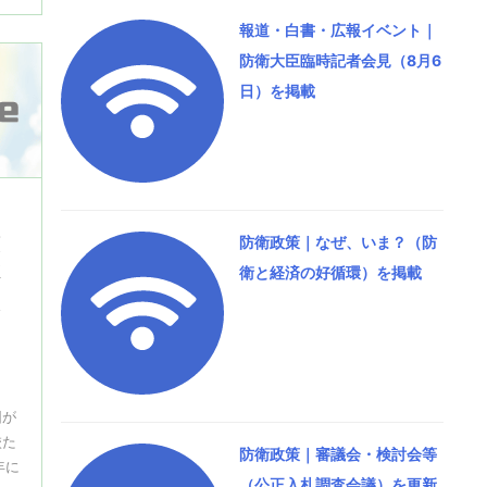
報道・白書・広報イベント｜
防衛大臣臨時記者会見（8月6
日）を掲載
防衛政策｜なぜ、いま？（防
原
衛と経済の好循環）を掲載
彫
道
の
団が
校た
防衛政策｜審議会・検討会等
年に
（公正入札調査会議）を更新