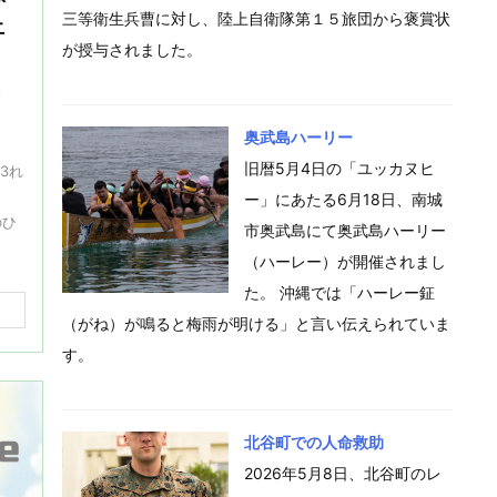
三等衛生兵曹に対し、陸上自衛隊第１５旅団から褒賞状
土
が授与されました。
る
遺
奥武島ハーリー
旧暦5月4日の「ユッカヌヒ
3れ
）
ー」にあたる6月18日、南城
のひ
市奥武島にて奥武島ハーリー
（ハーレー）が開催されまし
た。 沖縄では「ハーレー鉦
（がね）が鳴ると梅雨が明ける」と言い伝えられていま
す。
北谷町での人命救助
2026年5月8日、北谷町のレ