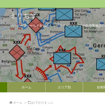
ミリちず
サバゲーフィールドを始め、ミリタリーショップや自衛隊施設の
ホーム
エリア別
自衛

ホーム
>

おでかけまっぷ