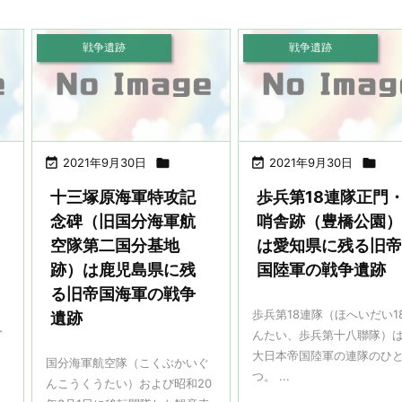
戦争遺跡
戦争遺跡

2021年9月30日


2021年9月30日

十三塚原海軍特攻記
歩兵第18連隊正門
念碑（旧国分海軍航
哨舎跡（豊橋公園
空隊第二国分基地
は愛知県に残る旧
跡）は鹿児島県に残
国陸軍の戦争遺跡
、
る旧帝国海軍の戦争
。
歩兵第18連隊（ほへいだい1
遺跡
令
んたい、歩兵第十八聯隊）
大日本帝国陸軍の連隊のひ
国分海軍航空隊（こくぶかいぐ
つ。 ...
んこうくうたい）および昭和20