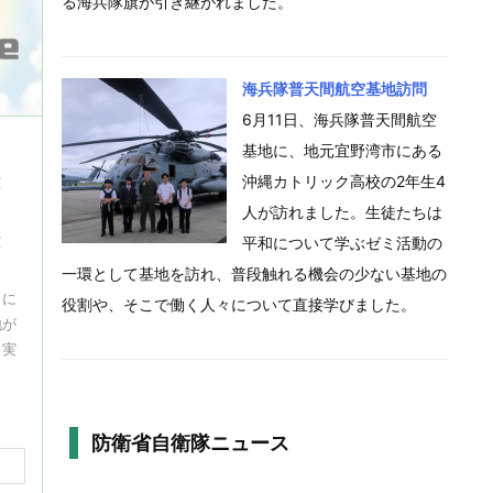
る海兵隊旗が引き継がれました。
海兵隊普天間航空基地訪問
6月11日、海兵隊普天間航空
基地に、地元宜野湾市にある
沖縄カトリック高校の2年生4
跡
旧
人が訪れました。生徒たちは
跡
平和について学ぶゼミ活動の
一環として基地を訪れ、普段触れる機会の少ない基地の
』に
役割や、そこで働く人々について直接学びました。
地が
ら実
防衛省自衛隊ニュース