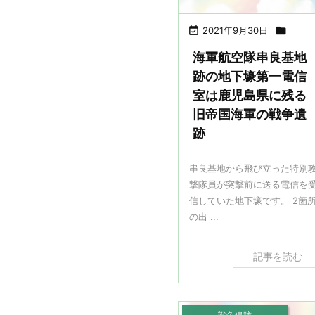

2021年9月30日

海軍航空隊串良基地
跡の地下壕第一電信
室は鹿児島県に残る
旧帝国海軍の戦争遺
跡
串良基地から飛び立った特別
撃隊員が突撃前に送る電信を
信していた地下壕です。 2箇
の出 ...
記事を読む