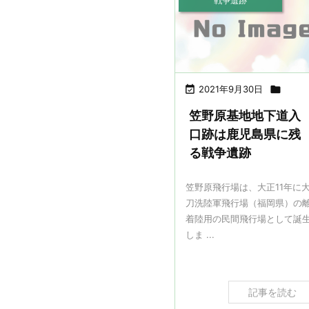
戦争遺跡

2021年9月30日

笠野原基地地下道入
口跡は鹿児島県に残
る戦争遺跡
笠野原飛行場は、大正11年に
刀洗陸軍飛行場（福岡県）の
着陸用の民間飛行場として誕
しま ...
記事を読む