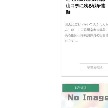
山口県に残る戦争遺
跡
回天記念館（かいてんきねん
ん）は、山口県周南市大津島
ある旧回天搭乗訓練員の宿舎
に立て ...
記事を読む
戦争遺跡