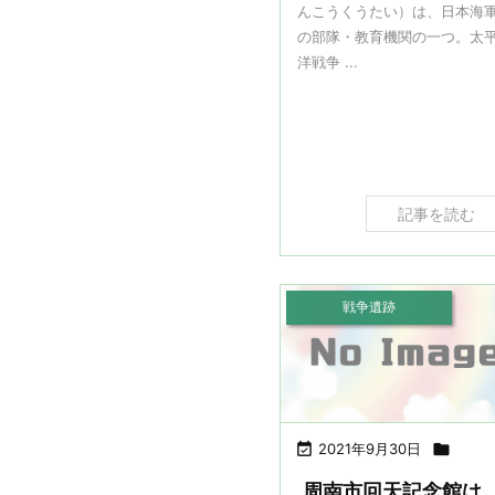
んこうくうたい）は、日本海
の部隊・教育機関の一つ。太
洋戦争 ...
記事を読む
戦争遺跡

2021年9月30日

周南市回天記念館は