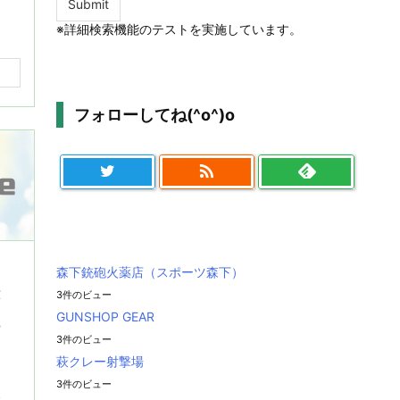
※詳細検索機能のテストを実施しています。
フォローしてね(^o^)o

森下銃砲火薬店（スポーツ森下）
跡
3件のビュー
GUNSHOP GEAR
駐
3件のビュー
萩クレー射撃場
る
3件のビュー
遺