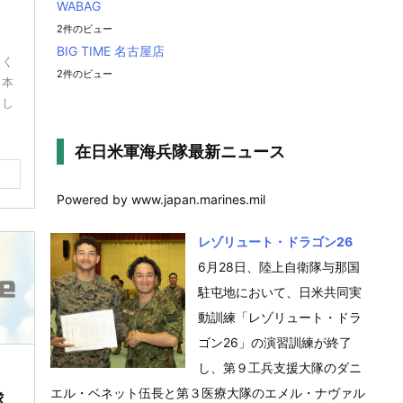
WABAG
2件のビュー
BIG TIME 名古屋店
りく
2件のビュー
日本
とし
在日米軍海兵隊最新ニュース
Powered by www.japan.marines.mil
レゾリュート・ドラゴン26
6月28日、陸上自衛隊与那国
駐屯地において、日米共同実
動訓練「レゾリュート・ドラ
ゴン26」の演習訓練が終了
し、第９工兵支援大隊のダニ
エル・ベネット伍長と第３医療大隊のエメル・ナヴァル
隊