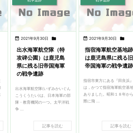
戦争遺跡
戦争遺跡

2021年9月30日


2021年9月30日

出水海軍航空隊（特
指宿海軍航空基地
攻碑公園）は鹿児島
は鹿児島県に残る
県に残る旧帝国海軍
帝国海軍の戦争遺
の戦争遺跡
大
指宿市東方にある『田良浜
離
は，かつて指宿海軍航空基
出水海軍航空隊(いずみかいぐん
生
ありました。昭和１８年か
こうくうたい)は、日本海軍の部
際に飛 ...
隊・教育機関の一つ。太平洋戦
争 ...
記事を読む
記事を読む