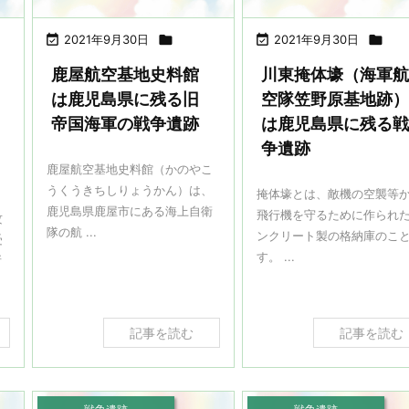

2021年9月30日


2021年9月30日

鹿屋航空基地史料館
川東掩体壕（海軍
は鹿児島県に残る旧
空隊笠野原基地跡
帝国海軍の戦争遺跡
は鹿児島県に残る
争遺跡
鹿屋航空基地史料館（かのやこ
うくうきちしりょうかん）は、
掩体壕とは、敵機の空襲等
鹿児島県鹿屋市にある海上自衛
飛行機を守るために作られ
攻
隊の航 ...
ンクリート製の格納庫のこ
受
す。 ...
所
記事を読む
記事を読む