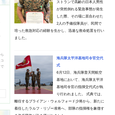
ストランで高齢の日本人男性
が突然倒れる緊急事態が発生
した際、その場に居合わせた
航
2人の予備役隊員が、民間で
）
培った救急対応の経験を生かし、迅速な救命処置を行い
戦
ました。
から
海兵隊太平洋基地司令官交代
たコ
式
とで
6月12日、海兵隊普天間航空
基地において、海兵隊太平洋
基地司令官の指揮交代式が執
り行われました。 式典では、
離任するブライアン・ウォルフォード少将から、新たに
着任したラルフ・リゾー准将へ、部隊の指揮権を象徴す