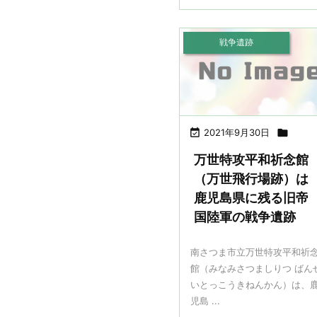
戦争遺跡

2021年9月30日

万世特攻平和祈念館
（万世飛行場跡）は
鹿児島県に残る旧帝
国陸軍の戦争遺跡
南さつま市立万世特攻平和祈
館（みなみさつましりつ ばん
いとっこうきねんかん）は、
児島 ...