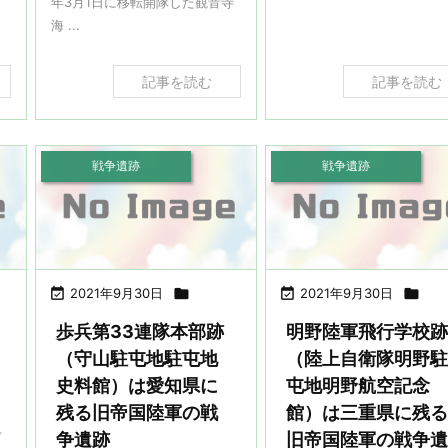
年3月1日に移転開隊した観音寺
海 ...
記事を読む
記事を読む
戦争遺跡
戦争遺跡

2021年9月30日


2021年9月30日

歩兵第33連隊本部跡
明野陸軍飛行学校
（守山駐屯地駐屯地
（陸上自衛隊明野
史料館）は愛知県に
屯地明野航空記念
残る旧帝国陸軍の戦
館）は三重県に残
ぐ
争遺跡
旧帝国陸軍の戦争