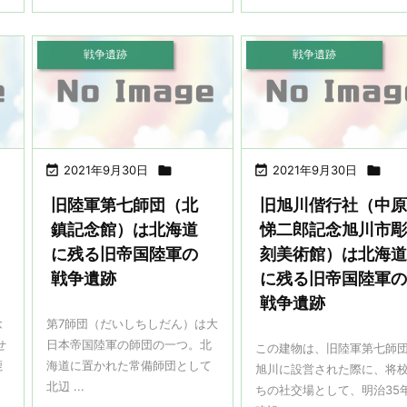
戦争遺跡
戦争遺跡

2021年9月30日


2021年9月30日

旧陸軍第七師団（北
旧旭川偕行社（中
鎮記念館）は北海道
悌二郎記念旭川市
に残る旧帝国陸軍の
刻美術館）は北海
戦争遺跡
に残る旧帝国陸軍
戦争遺跡
念
第7師団（だいしちしだん）は大
せ
日本帝国陸軍の師団の一つ。北
この建物は、旧陸軍第七師
鹿
海道に置かれた常備師団として
旭川に設営された際に、将
北辺 ...
ちの社交場として、明治35