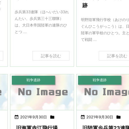
軍
跡
平
歩兵第33連隊（ほへいだい33れ
んたい、歩兵第三十三聯隊）
明野陸軍飛行学校（あけの
は、大日本帝国陸軍の連隊のひ
ぐんひこうがっこう）は、
とつ ...
陸軍の軍学校のひとつ。主
て戦闘 ...
記事を読む
記事を読む
戦争遺跡
戦争遺跡

2021年9月30日


2021年9月30日

旧海軍赤江飛行場
旧陸軍歩兵第23連