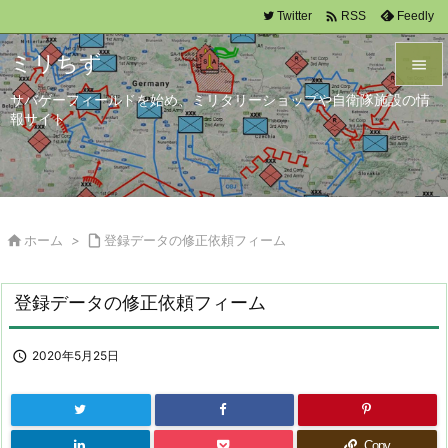

Twitter
Feedly
RSS
ミリちず

サバゲーフィールドを始め、ミリタリーショップや自衛隊施設の情

報サイト
メニュ

サイド

前へ

ホーム
>

登録データの修正依頼フィーム

次へ
登録データの修正依頼フィーム

検索

2020年5月25日
Copy