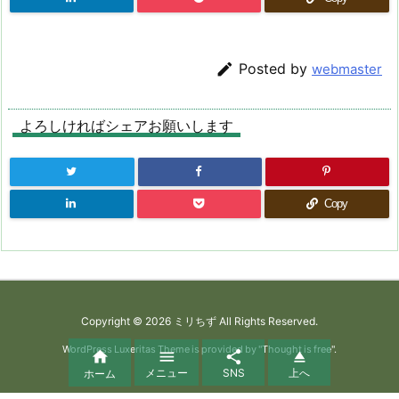

Posted by
webmaster
よろしければシェアお願いします
Copy
Copyright ©
2026
ミリちず
All Rights Reserved.
WordPress Luxeritas Theme is provided by "
Thought is free
".




メニュー
SNS
上へ
ホーム