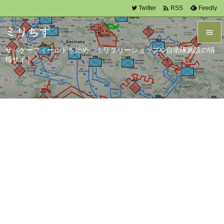

Twitter
Feedly
RSS
ミリちず

サバゲーフィールドを始め、ミリタリーショップや自衛隊施設の情

報サイト
メニュ

サイド

前へ

次へ

検索