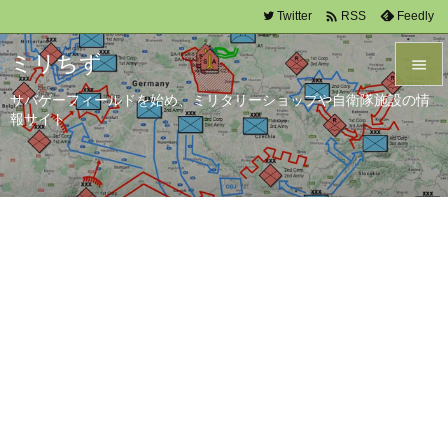

Twitter
Feedly
RSS
ミリちず

サバゲーフィールドを始め、ミリタリーショップや自衛隊施設の情

報サイト
メニュ

サイド

前へ

次へ

検索